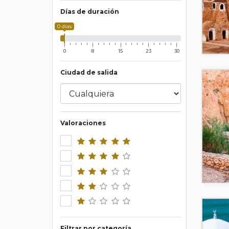
Días de duración
0 días
0
8
15
23
30
Ciudad de salida
Valoraciones
Filtrar por categoría