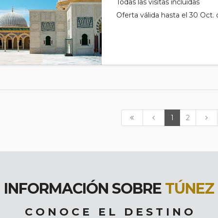
Todas las visitas incluidas
Oferta válida hasta el 30 Oct.
1
2
INFORMACIÓN SOBRE
TÚNEZ
C O N O C E E L D E S T I N O