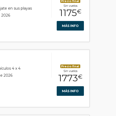
Precio final
Sin vuelos
ájate en sus playas
1175
€
e 2026
MÁS INFO
Precio final
ículos 4 x 4
Sin vuelos
1773
 de 2026
€
MÁS INFO