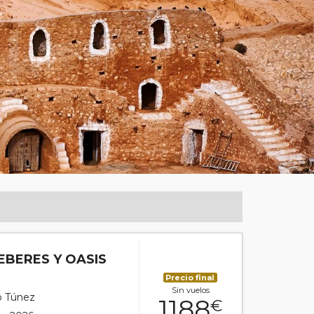
EBERES Y OASIS
Precio final
Sin vuelos
co Túnez
1188
€