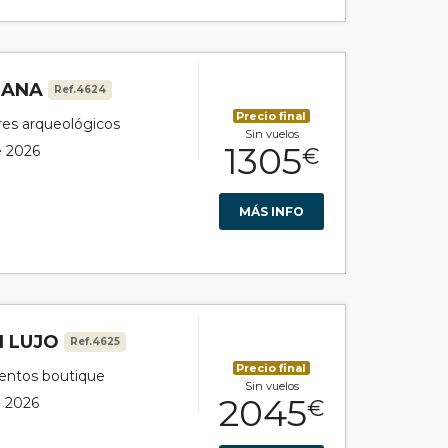
MANA
Ref.4624
Precio final
ares arqueológicos
Sin vuelos
1305
e 2026
€
MÁS INFO
N LUJO
Ref.4625
Precio final
ientos boutique
Sin vuelos
2045
e 2026
€