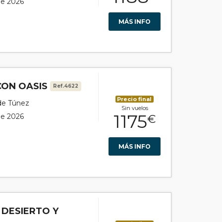
 de 2026
MÁS INFO
CON OASIS
Ref.4622
Precio final
 de Túnez
Sin vuelos
1175
 de 2026
€
MÁS INFO
 DESIERTO Y