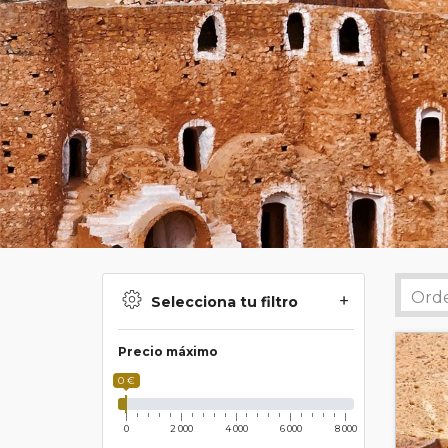
Selecciona tu filtro
Precio máximo
0 €
0
2 000
4 000
6 000
8 000