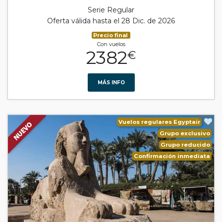
Serie Regular
Oferta válida hasta el 28 Dic. de 2026
Precio final
Con vuelos
2382
€
MÁS INFO
Vuelos regulares Egyptair
Grupo exclusivo
Grupo reducido
Confirmación inmediata