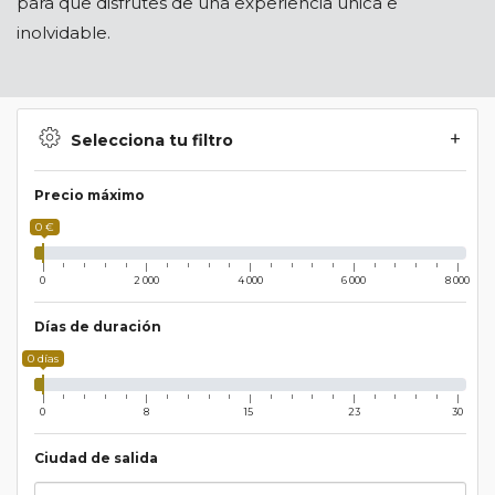
para que disfrutes de una experiencia única e
inolvidable.
Selecciona tu filtro
Precio máximo
0 €
0
2 000
4 000
6 000
8 000
Días de duración
0 días
0
8
15
23
30
Ciudad de salida