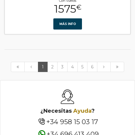
Con vuelos
1575
€
MÁS INFO
1
2
3
4
5
6
¿Necesitas
Ayuda
?
+34 958 15 03 17
+34 696 413 409