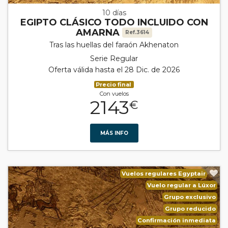
10 días
EGIPTO CLÁSICO TODO INCLUIDO CON
AMARNA
Ref.3614
Tras las huellas del faraón Akhenaton
Serie Regular
Oferta válida hasta el 28 Dic. de 2026
Precio final
Con vuelos
2143
€
MÁS INFO
Vuelos regulares Egyptair
Vuelo regular a Lúxor
Grupo exclusivo
Grupo reducido
Confirmación inmediata