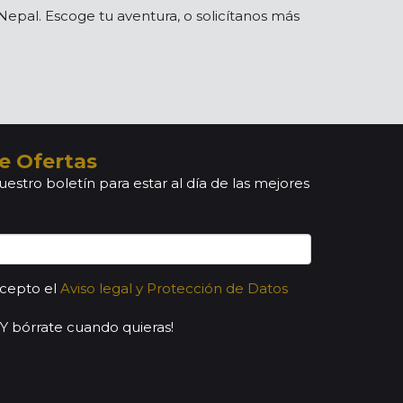
Nepal. Escoge tu aventura, o solicítanos más
e Ofertas
uestro boletín para estar al día de las mejores
acepto el
Aviso legal y Protección de Datos
¡Y bórrate cuando quieras!