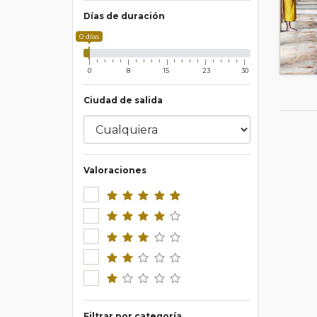
Días de duración
0 días
0
8
15
23
30
Ciudad de salida
Valoraciones
Filtrar por categoría