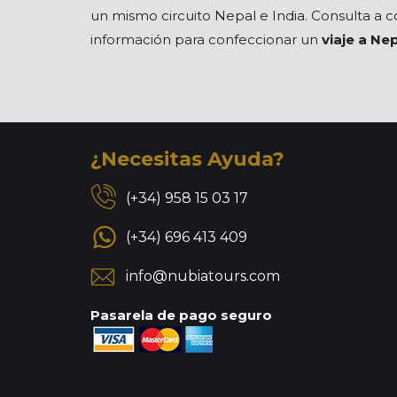
un mismo circuito Nepal e India. Consulta a c
información para confeccionar un
viaje a Ne
¿Necesitas Ayuda?
(+34) 958 15 03 17
(+34) 696 413 409
info@nubiatours.com
Pasarela de pago seguro