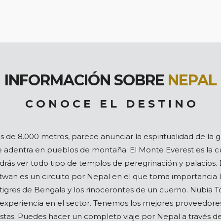
INFORMACIÓN SOBRE
NEPAL
C O N O C E E L D E S T I N O
de 8.000 metros, parece anunciar la espiritualidad de la g
 adentra en pueblos de montaña. El Monte Everest es la cu
Podrás ver todo tipo de templos de peregrinación y palacio
itwan es un circuito por Nepal en el que toma importancia 
igres de Bengala y los rinocerontes de un cuerno. Nubia To
experiencia en el sector. Tenemos los mejores proveedores d
tas. Puedes hacer un completo viaje por Nepal a través de