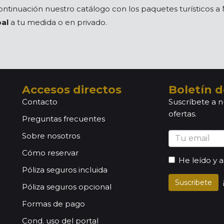
ontinuación nuestro catálogo con los paquetes turísticos a 
pal
a tu medida o en privado.
Accesos directos
Boletín d
Contacto
Suscríbete a n
ofertas.
Preguntas frecuentes
Sobre nosotros
Cómo reservar
He leído y 
Póliza seguros incluida
Suscribete
Póliza seguros opcional
Formas de pago
Cond. uso del portal