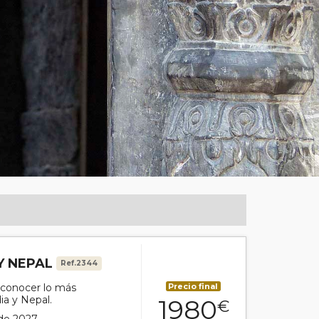
Y NEPAL
Ref.2344
 conocer lo más
Precio final
ia y Nepal.
1980
€