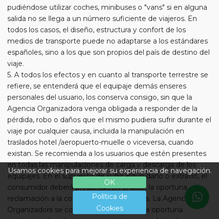
pudiéndose utilizar coches, minibuses o "vans" si en alguna
salida no se llega a un número suficiente de viajeros. En
todos los casos, el diseño, estructura y confort de los
medios de transporte puede no adaptarse a los estándares
españoles, sino a los que son propios del país de destino del
viaje.
5. A todos los efectos y en cuanto al transporte terrestre se
refiere, se entenderá que el equipaje demás enseres
personales del usuario, los conserva consigo, sin que la
Agencia Organizadora venga obligada a responder de la
pérdida, robo o daños que el mismo pudiera sufrir durante el
viaje por cualquier causa, incluida la manipulación en
traslados hotel /aeropuerto-muelle o viceversa, cuando
existan. Se recomienda a los usuarios que estén presentes
en todas las manipulaciones de carga y descarga de los
Usamos cookies para mejorar su experiencia de navegación.
equipajes. En el supuesto de sufrir algún daño o extravío, el
OK
consumidor deberá presentar, en el acto, la oportuna
Política de
reclamación a la compañía de transportes. La Agencia
Cookies
Organizadora se compromete a prestar la oportuna