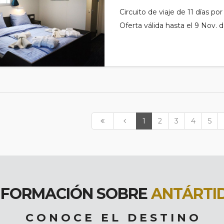
Circuito de viaje de 11 días po
Oferta válida hasta el 9 Nov. 
1
2
3
4
5
NFORMACIÓN SOBRE
ANTÁRTI
C O N O C E E L D E S T I N O