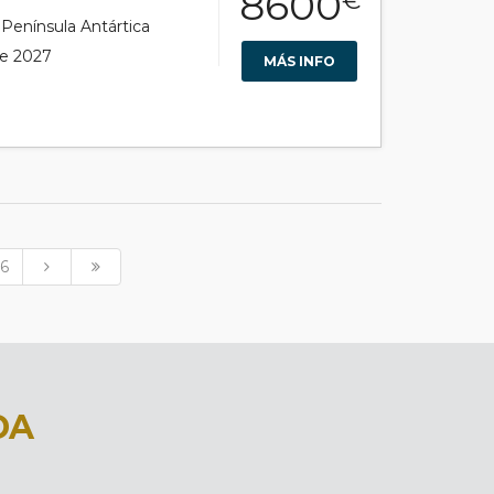
8600
€
r Península Antártica
de 2027
MÁS INFO
6
DA