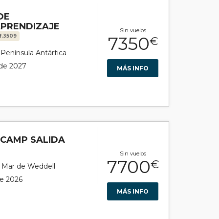
DE
APRENDIZAJE
Sin vuelos
f.3509
7350
€
r Península Antártica
 de 2027
MÁS INFO
ECAMP SALIDA
Sin vuelos
7700
€
or Mar de Weddell
de 2026
MÁS INFO