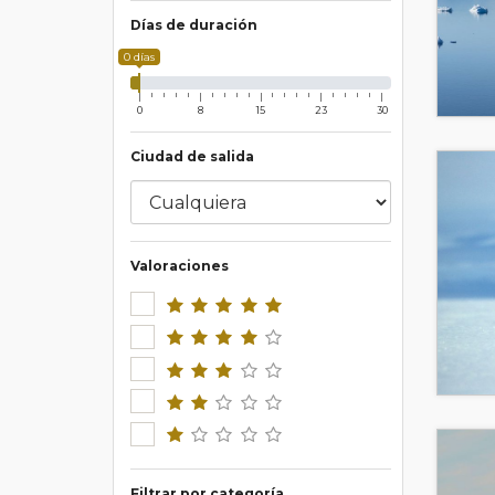
Días de duración
0 días
0
8
15
23
30
Ciudad de salida
Valoraciones
Filtrar por categoría