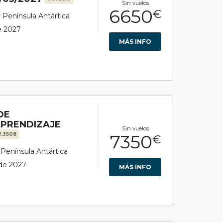
Sin vuelos
6650
€
r Península Antártica
de 2027
MÁS INFO
DE
APRENDIZAJE
Sin vuelos
f.3508
7350
€
r Península Antártica
 de 2027
MÁS INFO