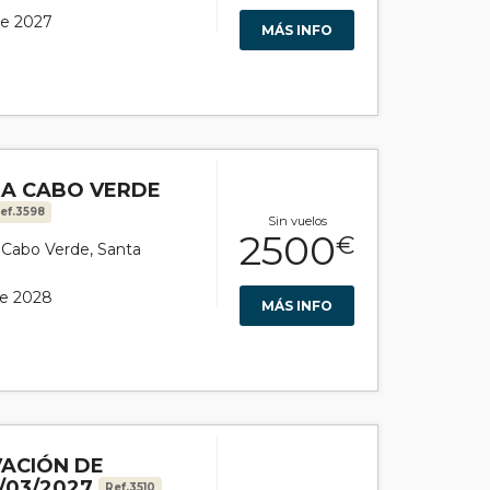
de 2027
MÁS INFO
 A CABO VERDE
ef.3598
Sin vuelos
2500
€
or Cabo Verde, Santa
de 2028
MÁS INFO
VACIÓN DE
/03/2027
Ref.3510