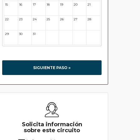
15
16
17
18
19
20
21
22
23
24
25
26
27
28
29
30
31
32
33
34
35
SIGUIENTE PASO »
Solicita información
sobre este circuito