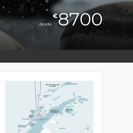
8700
€
desde