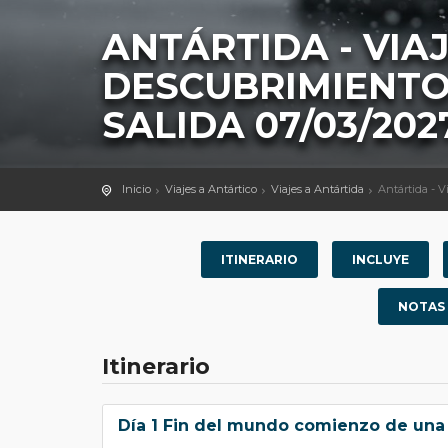
ANTÁRTIDA - VIA
DESCUBRIMIENTO
SALIDA 07/03/202
Inicio
Viajes a Antártico
Viajes a Antártida
Antártida - V
ITINERARIO
INCLUYE
NOTAS
Itinerario
Día 1 Fin del mundo comienzo de una 