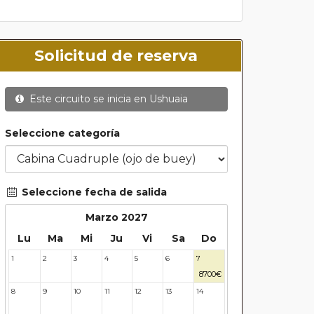
Solicitud de reserva
Este circuito se inicia en
Ushuaia
Seleccione categoría
Seleccione fecha de salida
Marzo 2027
Lu
Ma
Mi
Ju
Vi
Sa
Do
1
2
3
4
5
6
7
8700€
8
9
10
11
12
13
14