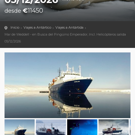
€
11450
desde
Inicio
Viajes a Antártico
Viajes a Antártida
Mar de Weddell - en Busca del Pingüino Emperador, Incl. Helicópteros salida
05/12/2026