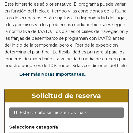
Este itinerario es sólo orientativo. El programa puede variar
en función del hielo, el tiempo y las condiciones de la fauna.
Los desembarcos están sujetos a la disponibilidad del lugar,
a los permisos y a los problemas medioambientales según
la normativa de IAATO. Los planes oficiales de navegación y
las franjas de desembarco se programan con IAATO antes
del inicio de la temporada, pero el líder de la expedición
determina el plan final. La flexibilidad es primordial para los
cruceros de expedición. La velocidad media de crucero para
nuestro buque es de 10,5 nudos. Si las condiciones del hielo
son favorables y la ruta a la isla Snow Hill está libre de hielo
Leer más Notas Importantes...
de varios años, tendrá la oportunidad de realizar traslados en
helicóptero del barco a la isla Snow Hill (a unos 45 minutos a
pie de la colonia de pingüinos emperador). Si tiene éxito,
Solicitud de reserva
esta es una experiencia única en la vida. Pero recuerde que
la naturaleza escribe el itinerario final aquí: Los intentos de
Este circuito se inicia en
Ushuaia
llegar a la isla Snow Hill durante los viajes de 2012 - 19 no
siempre tuvieron éxito. Sin embargo, en 2013, 2017 a 2019,
2022 a 2024, las condiciones fueron favorables para el
Seleccione categoría