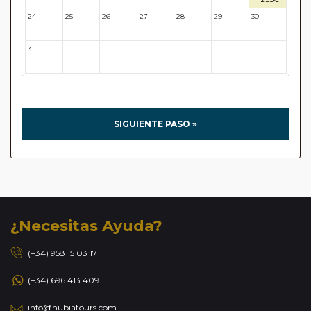
24
25
26
27
28
29
30
31
32
33
34
35
36
37
SIGUIENTE PASO »
¿Necesitas Ayuda?
(+34) 958 15 03 17
(+34) 696 413 409
info@nubiatours.com