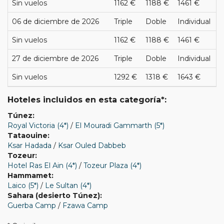
Sin vuelos
1162 €
1188 €
1461 €
06 de diciembre de 2026
Triple
Doble
Individual
Sin vuelos
1162 €
1188 €
1461 €
27 de diciembre de 2026
Triple
Doble
Individual
Sin vuelos
1292 €
1318 €
1643 €
Hoteles incluidos en esta categoría*:
Túnez:
Royal Victoria (4*)
/
El Mouradi Gammarth (5*)
Tataouine:
Ksar Hadada
/
Ksar Ouled Dabbeb
Tozeur:
Hotel Ras El Ain (4*)
/
Tozeur Plaza (4*)
Hammamet:
Laico (5*)
/
Le Sultan (4*)
Sahara (desierto Túnez):
Guerba Camp
/
Fzawa Camp