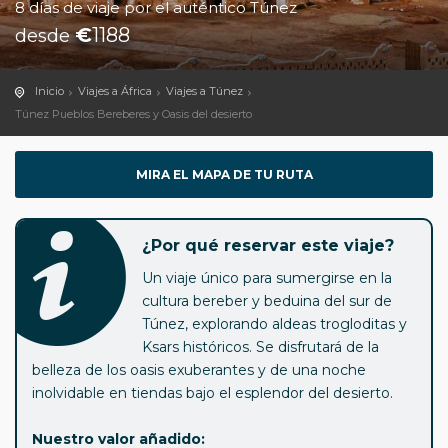
8 días de viaje por el auténtico Túnez
€
1188
desde
Inicio
Viajes a África
Viajes a Túnez
Túnez Pueblos Bereberes y Oasis del desierto
MIRA EL MAPA DE TU RUTA
¿Por qué reservar este viaje?
Un viaje único para sumergirse en la
cultura bereber y beduina del sur de
Túnez, explorando aldeas trogloditas y
Ksars históricos. Se disfrutará de la
belleza de los oasis exuberantes y de una noche
inolvidable en tiendas bajo el esplendor del desierto.
Nuestro valor añadido: