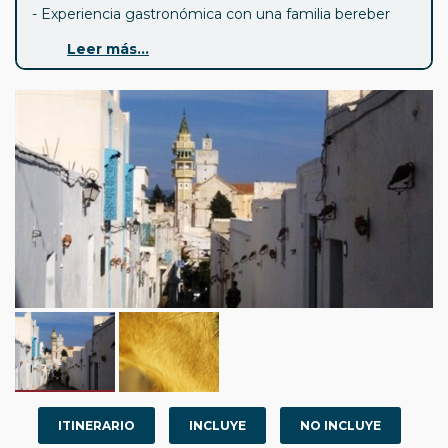
- Experiencia gastronómica con una familia bereber
troglodita.
Leer más...
- Visita a los principales pueblos bereberes trogloditas
del sur de Túnez.
- Alojamiento en un campamento en el desierto con
baños privados.
- Alojamiento en un antiguo granero bereber
transformado en hotel boutique.
ITINERARIO
INCLUYE
NO INCLUYE