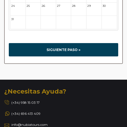
24
25
26
27
28
29
30
31
32
33
34
35
36
37
SIGUIENTE PASO »
¿Necesitas Ayuda?
(+34) 958 15 03 17
(+34) 696 413 409
info@nubiatours.com