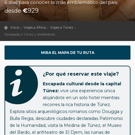
6 días para conocer lo más emblemático del país
€
929
desde
Inicio
Viajes a África
Viajes a Túnez
Escapada a Túnez y alrededores
MIRA EL MAPA DE TU RUTA
¿Por qué reservar este viaje?
Escapada cultural desde la capital
Túnez:
vive una experiencia única
alojándote en un solo hotel mientras
recorres la rica historia de Túnez.
Explora sitios arqueológicos romanos como Dougga y
Bulla Regia, descubre ciudades declaradas Patrimonio
de la Humanidad, visita la Medina de Túnez, el Museo
del Bardo, el anfiteatro de El Djem, las ruinas de