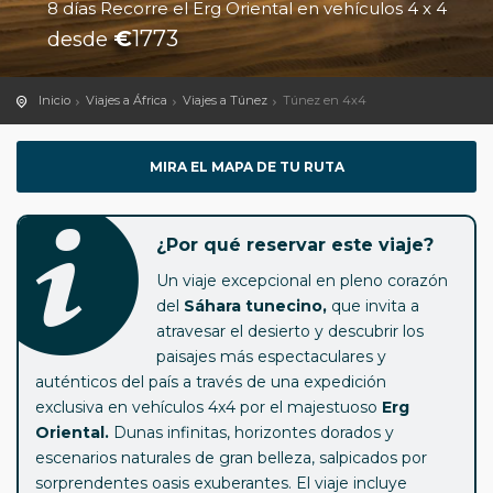
8 días Recorre el Erg Oriental en vehículos 4 x 4
€
1773
desde
Inicio
Viajes a África
Viajes a Túnez
Túnez en 4x4
MIRA EL MAPA DE TU RUTA
¿Por qué reservar este viaje?
Un viaje excepcional en pleno corazón
del
Sáhara tunecino,
que invita a
atravesar el desierto y descubrir los
paisajes más espectaculares y
auténticos del país a través de una expedición
exclusiva en vehículos 4x4 por el majestuoso
Erg
Oriental.
Dunas infinitas, horizontes dorados y
escenarios naturales de gran belleza, salpicados por
sorprendentes oasis exuberantes. El viaje incluye