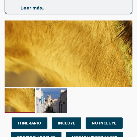
dos noches inolvidables en campamentos saharianos,
Leer más...
en tiendas confortables equipadas con baño privado,
así como una noche en un hotel troglodita, ofreciendo
una experiencia única de inmersión
cultural sin renunciar al confort. Una aventura
irrepetible que combina a la perfección naturaleza,
tradición y espíritu de exploración.
ITINERARIO
INCLUYE
NO INCLUYE