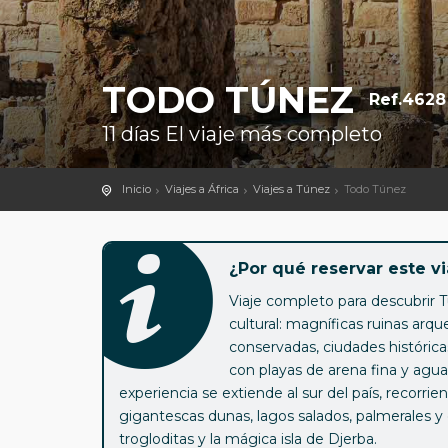
TODO TÚNEZ
Ref.4628
11 días El viaje más completo
Inicio
Viajes a África
Viajes a Túnez
Todo Túnez
¿Por qué reservar este vi
Viaje completo para descubrir T
cultural: magníficas ruinas ar
conservadas, ciudades histórica
con playas de arena fina y aguas
experiencia se extiende al sur del país, recorri
gigantescas dunas, lagos salados, palmerales 
trogloditas y la mágica isla de Djerba.