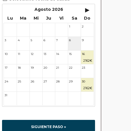
▸
Agosto 2026
Lu
Ma
Mi
Ju
Vi
Sa
Do
1
2
27
28
29
30
31
3
4
5
6
7
8
9
10
11
12
13
14
15
16
2162€
17
18
19
20
21
22
23
24
25
26
27
28
29
30
2162€
31
32
33
34
35
36
37
SIGUIENTE PASO »