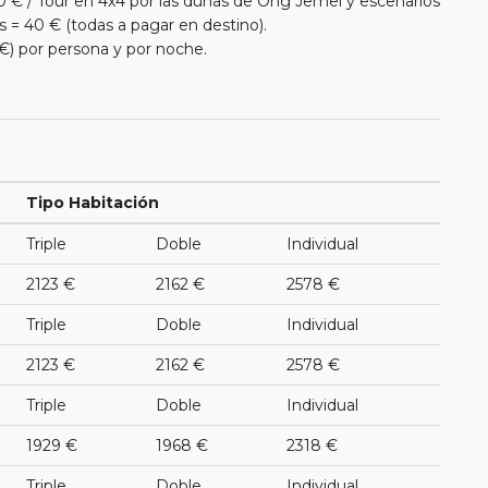
0 € / Tour en 4x4 por las dunas de Ong Jemel y escenarios
is = 40 € (todas a pagar en destino).
 €) por persona y por noche.
Tipo Habitación
Triple
Doble
Individual
2123 €
2162 €
2578 €
Triple
Doble
Individual
2123 €
2162 €
2578 €
Triple
Doble
Individual
1929 €
1968 €
2318 €
Triple
Doble
Individual