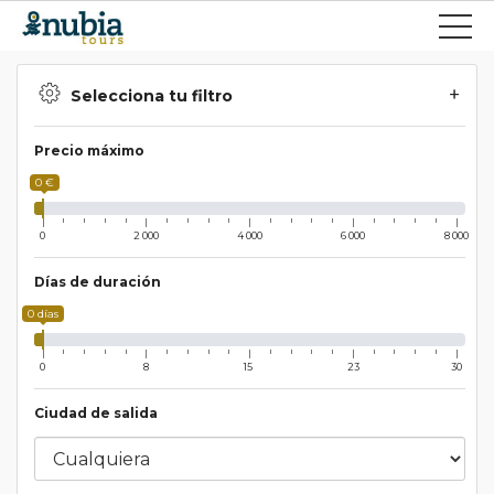
Selecciona tu filtro
Precio máximo
0 €
0
2 000
4 000
6 000
8 000
Días de duración
0 días
0
8
15
23
30
Ciudad de salida