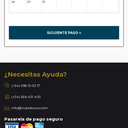
28
29
30
31
32
33
34
SIGUIENTE PASO »
¿Necesitas Ayuda?
(+34) 958 15 03 17
(+34) 696 413 409
info@nubiatours.com
Pasarela de pago seguro