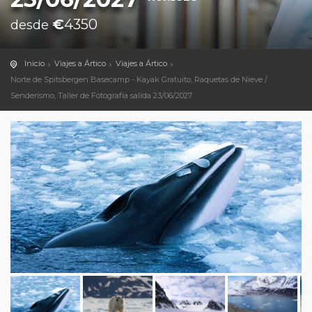
€
4350
desde
Inicio
Viajes a Ártico
Viajes a Ártico
Norte de Spitsbergen Basecamp - Kayak Gratuito, Raquetas de Nieve /
Senderismo, Taller de Fotografía salida 23/06/2027