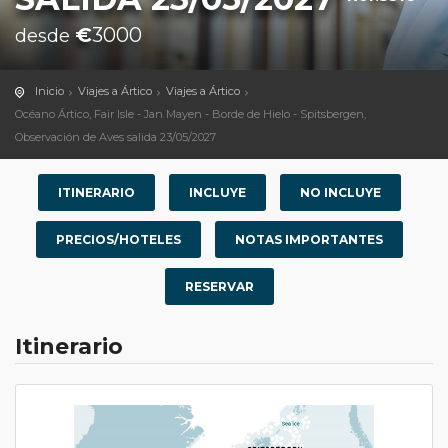
€
3000
desde
Inicio
Viajes a Ártico
Viajes a Ártico
Océano Ártico, Fair Isle - Jan Mayen - Borde de Hielo - Spitsbergen,
Observación de Aves salida 23/05/2027
ITINERARIO
INCLUYE
NO INCLUYE
PRECIOS/HOTELES
NOTAS IMPORTANTES
RESERVAR
Itinerario