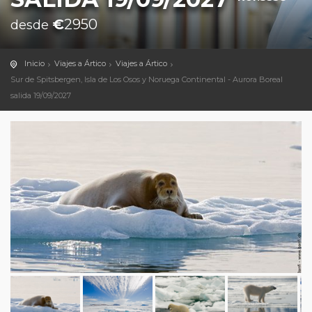
€
2950
desde
Inicio
Viajes a Ártico
Viajes a Ártico
Sur de Spitsbergen, Isla de Los Osos y Noruega Continental - Aurora Boreal
salida 19/09/2027