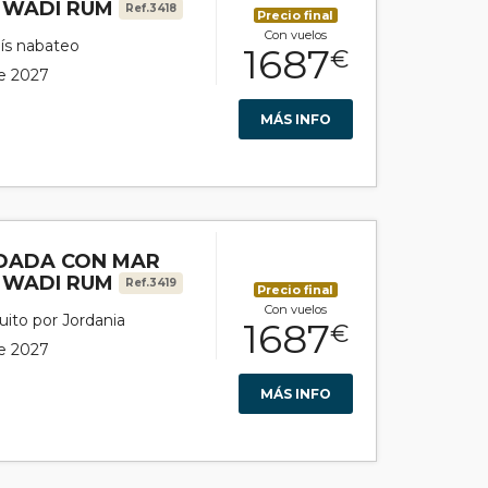
 WADI RUM
Ref.3418
Precio final
Con vuelos
aís nabateo
1687
€
de 2027
MÁS INFO
DADA CON MAR
 WADI RUM
Ref.3419
Precio final
Con vuelos
uito por Jordania
1687
€
de 2027
MÁS INFO