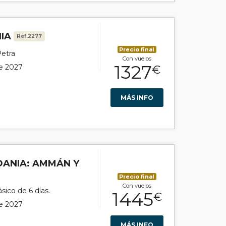
NIA
Ref.2277
Precio final
etra
Con vuelos
1327
de 2027
€
MÁS INFO
DANIA: AMMÁN Y
Precio final
Con vuelos
sico de 6 días.
1445
€
de 2027
MÁS INFO