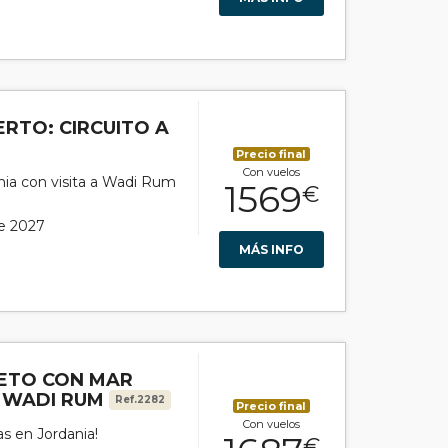
RTO: CIRCUITO A
Precio final
Con vuelos
ania con visita a Wadi Rum
1569
€
de 2027
MÁS INFO
ETO CON MAR
 WADI RUM
Ref.2282
Precio final
Con vuelos
s en Jordania!
€