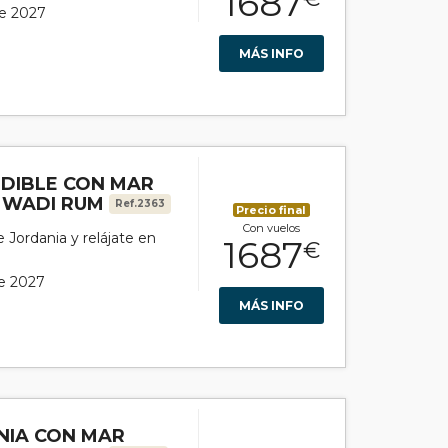
1687
de 2027
MÁS INFO
NDIBLE CON MAR
 WADI RUM
Ref.2363
Precio final
Con vuelos
e Jordania y relájate en
1687
€
de 2027
MÁS INFO
NIA CON MAR