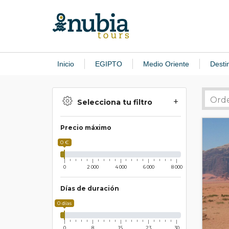
Inicio
EGIPTO
Medio Oriente
Desti
Selecciona tu filtro
Precio máximo
0 €
0
2 000
4 000
6 000
8 000
Días de duración
0 días
0
8
15
23
30