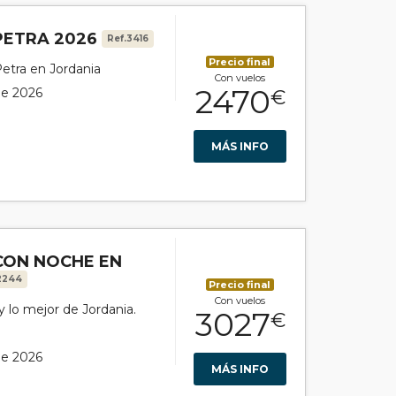
 PETRA 2026
Ref.3416
Precio final
Petra en Jordania
Con vuelos
2470
 de 2026
€
MÁS INFO
CON NOCHE EN
2244
Precio final
Con vuelos
y lo mejor de Jordania.
3027
€
 de 2026
MÁS INFO