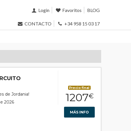
Login
Favoritos
BLOG
CONTACTO
+34 958 15 03 17
IRCUITO
Precio final
1207
es de Jordania!
€
 de 2026
MÁS INFO