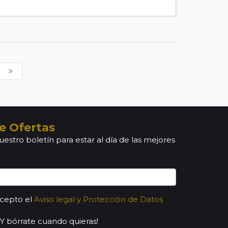
e Ofertas
uestro boletín para estar al día de las mejores
acepto el
Aviso legal y Protección de Datos
¡Y bórrate cuando quieras!