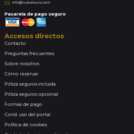
info@nubiatours.com
autoridades del Ministerio de Interior de Jordania. Una vez
comenzados los trámites, independientemente que se
Pasarela de pago seguro
conceda o no el visado, los gastos de gestión serán
facturados.
Accesos directos
Contacto
Preguntas frecuentes
Sobre nosotros
Cómo reservar
Póliza seguros incluida
Póliza seguros opcional
Formas de pago
Cond. uso del portal
Política de cookies