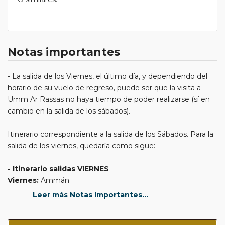
Notas importantes
- La salida de los Viernes, el último día, y dependiendo del
horario de su vuelo de regreso, puede ser que la visita a
Umm Ar Rassas no haya tiempo de poder realizarse (sí en
cambio en la salida de los sábados).
Itinerario correspondiente a la salida de los Sábados. Para la
salida de los viernes, quedaría como sigue:
- Itinerario salidas VIERNES
Viernes:
Ammán
Sábados:
Ammán - mar Muerto - Ammán
Leer más Notas Importantes...
Domingo:
Ammán - Salt - Ammán a la Jordana - Ammán
Lunes:
Ammán - Jerash - Ajlun - Ammán