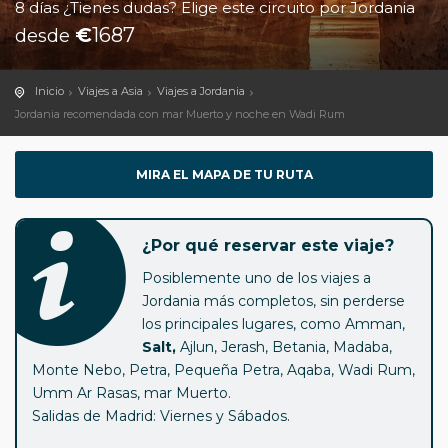
8 días ¿Tienes dudas? Elige este circuito por Jordania
€
1687
desde
Inicio
Viajes a Asia
Viajes a Jordania
Jordania recomendada con mar Muerto y noche en Wadi Rum
MIRA EL MAPA DE TU RUTA
¿Por qué reservar este viaje?
Posiblemente uno de los viajes a
Jordania más completos, sin perderse
los principales lugares, como Amman,
Salt,
Ajlun, Jerash, Betania, Madaba,
Monte Nebo, Petra, Pequeña Petra, Aqaba, Wadi Rum,
Umm Ar Rasas, mar Muerto.
Salidas de Madrid: Viernes y Sábados.