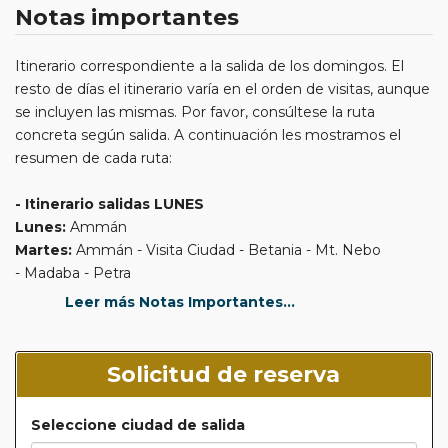
Notas importantes
Itinerario correspondiente a la salida de los domingos. El
resto de días el itinerario varía en el orden de visitas, aunque
se incluyen las mismas. Por favor, consúltese la ruta
concreta según salida. A continuación les mostramos el
resumen de cada ruta:
- Itinerario salidas LUNES
Lunes:
Ammán
Martes:
Ammán - Visita Ciudad - Betania - Mt. Nebo
- Madaba - Petra
Miércoles:
Pequeña Petra -Petra
Leer más Notas Importantes...
Jueves:
Petra - Aqaba - Wadi Rum
Viernes:
Wadi Rum - Umm Ar Rasas - Mar Muerto
Sábado:
Mar Muerto - Jerash - Mar Muerto
Solicitud de reserva
Domingo:
Mar Muerto
Lunes:
Mar Muerto - Aeropuerto
Seleccione ciudad de salida