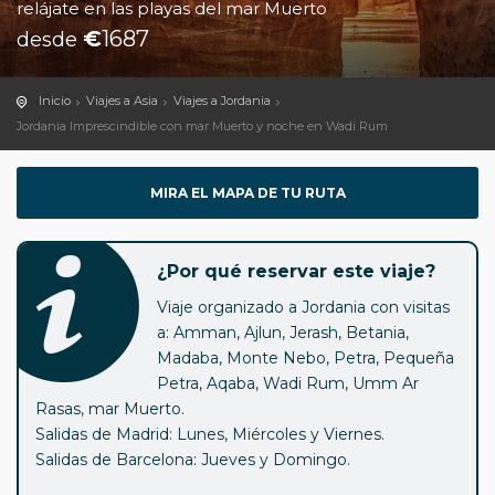
relájate en las playas del mar Muerto
€
1687
desde
Inicio
Viajes a Asia
Viajes a Jordania
Jordania Imprescindible con mar Muerto y noche en Wadi Rum
MIRA EL MAPA DE TU RUTA
¿Por qué reservar este viaje?
Viaje organizado a Jordania con visitas
a: Amman, Ajlun, Jerash, Betania,
Madaba, Monte Nebo, Petra, Pequeña
Petra, Aqaba, Wadi Rum, Umm Ar
Rasas, mar Muerto.
Salidas de Madrid: Lunes, Miércoles y Viernes.
Salidas de Barcelona: Jueves y Domingo.