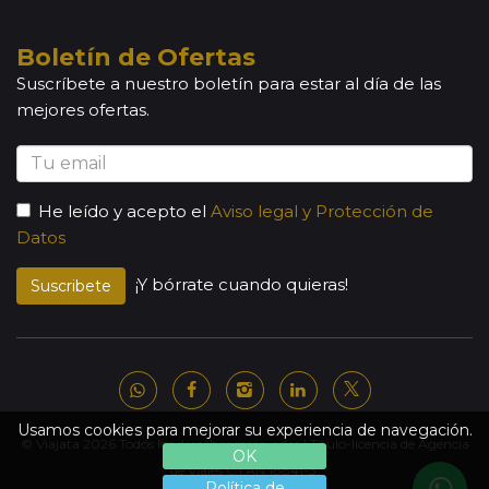
conceda o no el visado, los gastos de gestión serán
facturados.
Boletín de Ofertas
Suscríbete a nuestro boletín para estar al día de las
mejores ofertas.
He leído y acepto el
Aviso legal y Protección de
Datos
¡Y bórrate cuando quieras!
Suscribete
Usamos cookies para mejorar su experiencia de navegación.
© Viajata 2026 Todos los derechos reservados | Título-licencia de Agencia
OK
de Viajes C.I.AN 18841-3.
Política de