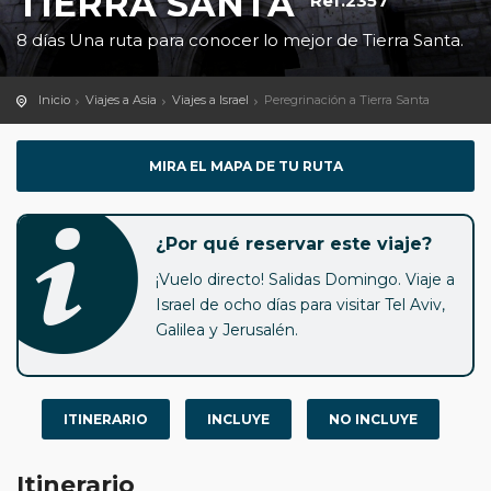
TIERRA SANTA
Ref.2357
8 días Una ruta para conocer lo mejor de Tierra Santa.
Inicio
Viajes a Asia
Viajes a Israel
Peregrinación a Tierra Santa
MIRA EL MAPA DE TU RUTA
¿Por qué reservar este viaje?
¡Vuelo directo! Salidas Domingo. Viaje a
Israel de ocho días para visitar Tel Aviv,
Galilea y Jerusalén.
ITINERARIO
INCLUYE
NO INCLUYE
Itinerario