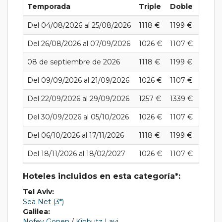
Temporada
Triple
Doble
Indiv
Del 04/08/2026 al 25/08/2026
1118 €
1199 €
1663 
Del 26/08/2026 al 07/09/2026
1026 €
1107 €
1570 
08 de septiembre de 2026
1118 €
1199 €
1663 
Del 09/09/2026 al 21/09/2026
1026 €
1107 €
1570 
Del 22/09/2026 al 29/09/2026
1257 €
1339 €
1802 
Del 30/09/2026 al 05/10/2026
1026 €
1107 €
1570 
Del 06/10/2026 al 17/11/2026
1118 €
1199 €
1663 
Del 18/11/2026 al 18/02/2027
1026 €
1107 €
1570 
Hoteles incluidos en esta categoría*:
Tel Aviv:
Sea Net (3*)
Galilea:
Nofey Gonen
/
Kibbutz Lavi