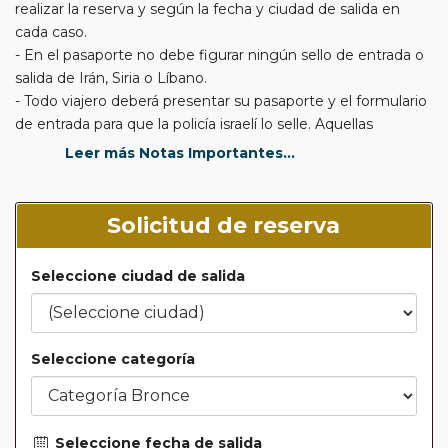
realizar la reserva y según la fecha y ciudad de salida en
cada caso.
- En el pasaporte no debe figurar ningún sello de entrada o
salida de Irán, Siria o Líbano.
- Todo viajero deberá presentar su pasaporte y el formulario
de entrada para que la policía israelí lo selle. Aquellas
personas que no deseen que les sellen el pasaporte, porque
Leer más Notas Importantes...
piensan viajar a algún país árabe (excepto Egipto y Jordania)
que no mantiene relaciones con Israel, deben informarlo a
las autoridades aduaneras antes de entregar el documento;
Solicitud de reserva
queda a la discreción de las autoridades aceptar tal solicitud.
Seguridad: En los puntos de entrada y salida, se realizan
Seleccione ciudad de salida
controles de seguridad; rogamos sean pacientes durante
los controles.
- La compañía aérea israelí "El Al" obliga a presentarse en los
mostradores de facturación del aeropuerto de salida, al
Seleccione categoría
menos tres horas antes de su vuelo. Aquí se le realizan unas
preguntas al pasajero, para su propia seguridad.
- Recuerde que en los sitios religiosos no se permite la
Seleccione fecha de salida
entrada en pantalones cortos o sin mangas.