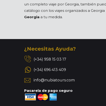
un completo viaje por Georgia, también puede
catálogo con los viajes organizados a Georgi
Georgia
a tu medida.
¿Necesitas Ayuda?
(+34) 958 15 03 17
(+34) 696 413 409
info@nubiatours.com
Pasarela de pago seguro