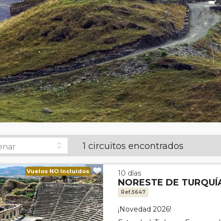
1 circuitos encontrados
Vuelos NO Incluídos
10 días
NORESTE DE TURQUÍ
Ref.5647
¡Novedad 2026!