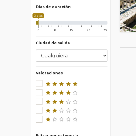
Días de duración
0 días
0
8
15
23
30
Ciudad de salida
Valoraciones
Filtrar por categoría