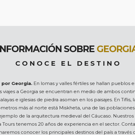
INFORMACIÓN SOBRE
GEORGI
C O N O C E E L D E S T I N O
s por Georgia.
En lomas y valles fértiles se hallan pueblos 
os viajes a Georgia se encuentran en medio de ambos conti
ayas e iglesias de piedra asoman en los paisajes. En Tiflis, l
ómetros más al norte está Miskheta, una de las poblaciones m
r ejemplo de la arquitectura medieval del Cáucaso. Nuestros
bia Tours tenemos 20 años de experiencia en el sector. Co
 haremos conocer los principales destinos del país a través d