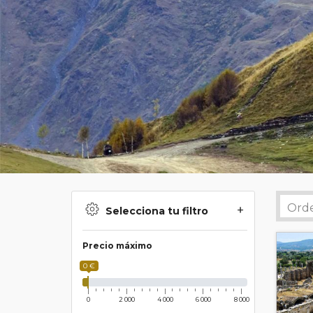
Selecciona tu filtro
Precio máximo
0 €
0
2 000
4 000
6 000
8 000