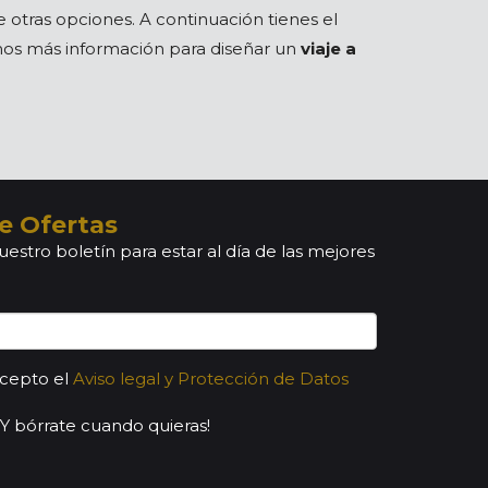
otras opciones. A continuación tienes el
anos más información para diseñar un
viaje a
e Ofertas
uestro boletín para estar al día de las mejores
acepto el
Aviso legal y Protección de Datos
¡Y bórrate cuando quieras!