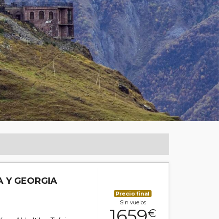
A Y GEORGIA
Precio final
Sin vuelos
1659
€