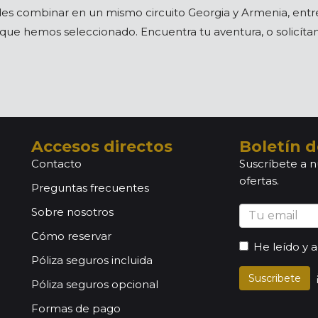
s combinar en un mismo circuito Georgia y Armenia, entre 
a que hemos seleccionado. Encuentra tu aventura, o solicít
Accesos directos
Boletín d
Contacto
Suscríbete a n
ofertas.
Preguntas frecuentes
Sobre nosotros
Cómo reservar
He leído y 
Póliza seguros incluida
Suscribete
Póliza seguros opcional
Formas de pago