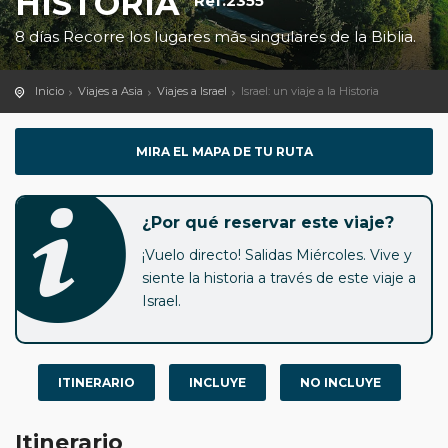
HISTORIA
Ref.2355
8 días Recorre los lugares más singulares de la Biblia.
Inicio
Viajes a Asia
Viajes a Israel
Israel: un viaje a la Historia
MIRA EL MAPA DE TU RUTA
¿Por qué reservar este viaje?
¡Vuelo directo! Salidas Miércoles. Vive y
siente la historia a través de este viaje a
Israel.
ITINERARIO
INCLUYE
NO INCLUYE
Itinerario