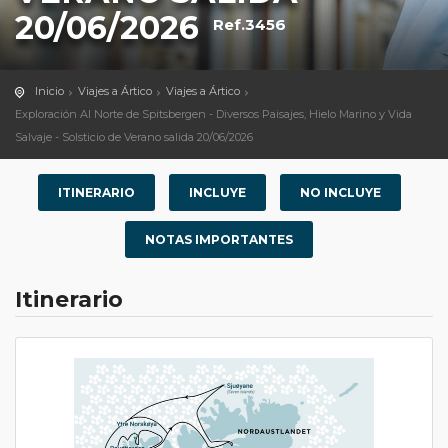
20/06/2026
Ref.3456
Inicio
Viajes a Ártico
Viajes a Ártico
Exploración Al Norte de Spitsbergen - Diversos Paisajes, Hielo Marino y Vida
Salvaje - Solsticio de Verano salida 20/06/2026
ITINERARIO
INCLUYE
NO INCLUYE
NOTAS IMPORTANTES
Itinerario