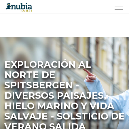
EXPLORACIÓN AL
NORTE DE
SPITSBERGEN -
DIVERSOS PAISAJES,
HIELO MARINO Y VIDA
SALVAJE - SOLSTICIO DE
VERANO SALIDA