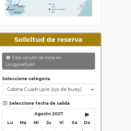
Solicitud de reserva
Este circuito se inicia en
Longyearbyen
Seleccione categoría
Seleccione fecha de salida
▸
Agosto 2027
Lu
Ma
Mi
Ju
Vi
Sa
Do
1