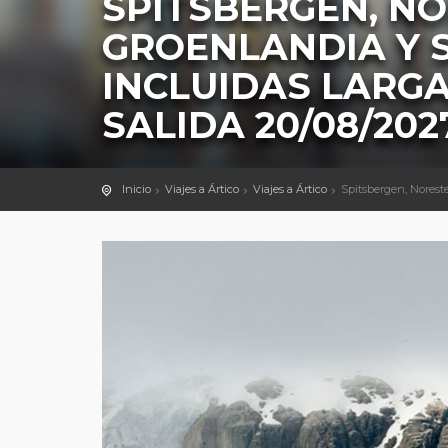
SPITSBERGEN, NO
GROENLANDIA Y 
INCLUIDAS LARG
SALIDA 20/08/202
Inicio
Viajes a Ártico
Viajes a Ártico
Spitsbergen, Norest