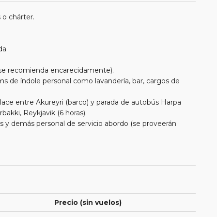
 o chárter.
da
e se recomienda encarecidamente).
ms de índole personal como lavandería, bar, cargos de
lace entre Akureyri (barco) y parada de autobús Harpa
akki, Reykjavik (6 horas).
eros y demás personal de servicio abordo (se proveerán
Precio (sin vuelos)