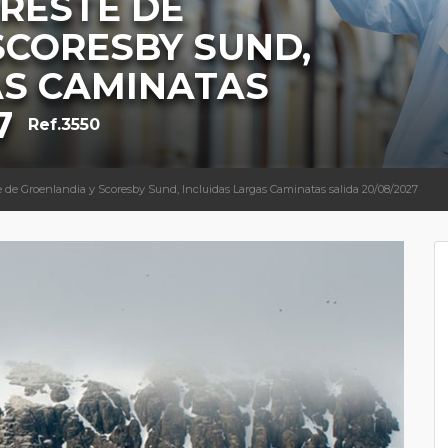
RESTE DE
SCORESBY SUND,
AS CAMINATAS
7
Ref.3550
e de Groenlandia y Scoresby Sund, Incluidas Largas Caminatas salida 20/08/2027