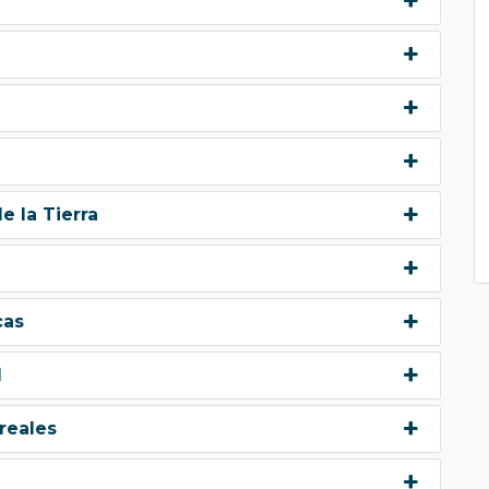
e la Tierra
cas
d
reales