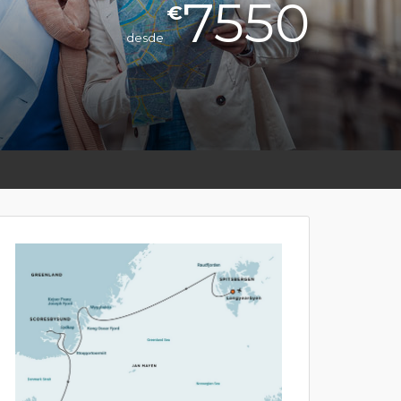
7550
€
desde