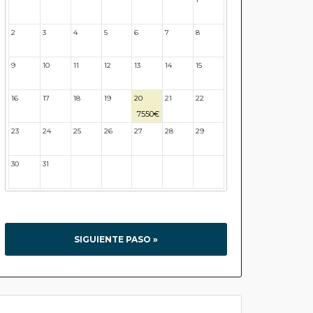
26
27
28
29
30
31
2
3
4
5
6
7
8
9
10
11
12
13
14
15
16
17
18
19
20
21
22
7550€
23
24
25
26
27
28
29
30
31
32
33
34
35
36
SIGUIENTE PASO »