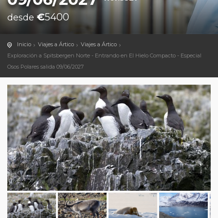
€
5400
desde
Inicio
Viajes a Ártico
Viajes a Ártico
Exploración a Spitsbergen Norte - Entrando en El Hielo Compacto - Especial
Osos Polares salida 09/06/2027