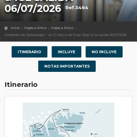
06/07/2026
Ref.3464
Inicio
Viajes a Ártico
Viajes a Ártico
Alrededor de Spitsbergen - en El Reino de Polar Bear & Ice salida 06/07/2026
ITINERARIO
INCLUYE
NO INCLUYE
NOTAS IMPORTANTES
Itinerario