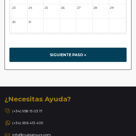
23
24
25
26
27
28
29
30
31
32
33
34
35
36
SIGUIENTE PASO »
¿Necesitas Ayuda?
(+34) 958 15 03 17
(+34) 696 413 409
info@nubiatours.com