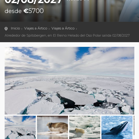
€
5700
desde
Inicio
Viajes a Ártico
Viajes a Ártico
Alrededor de Spitsbergen, en El Reino Helado del Oso Polar salida 02/08/2027