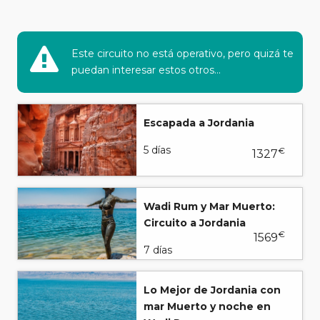
Este circuito no está operativo, pero quizá te
puedan interesar estos otros...
Escapada a Jordania
5 días
€
1327
Wadi Rum y Mar Muerto:
Circuito a Jordania
€
1569
7 días
Lo Mejor de Jordania con
mar Muerto y noche en