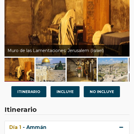
Muro de las Lamentaciones: Jerusalem (Israel)
ITINERARIO
INCLUYE
NO INCLUYE
Itinerario
Día 1
- Ammán