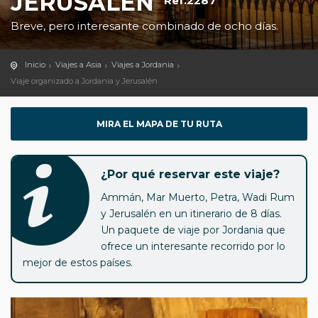
JERUSALÉN
Ref.2287
Breve, pero interesante combinado de ocho días.
Inicio
Viajes a Asia
Viajes a Jordania
Viaje organizado a Jordania y Jerusalén
MIRA EL MAPA DE TU RUTA
¿Por qué reservar este viaje?
Ammán, Mar Muerto, Petra, Wadi Rum
y Jerusalén en un itinerario de 8 días.
Un paquete de viaje por Jordania que
ofrece un interesante recorrido por lo
mejor de estos países.