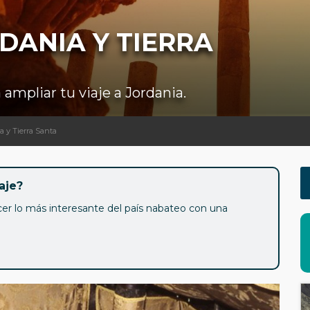
DANIA Y TIERRA
ampliar tu viaje a Jordania.
a y Tierra Santa
aje?
cer lo más interesante del país nabateo con una