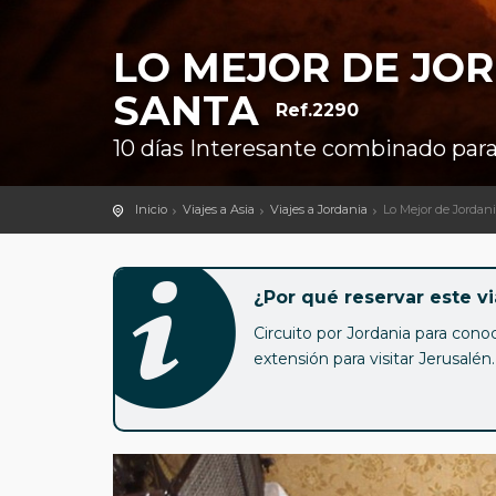
LO MEJOR DE JOR
SANTA
Ref.2290
10 días Interesante combinado para 
Inicio
Viajes a Asia
Viajes a Jordania
Lo Mejor de Jordani
¿Por qué reservar este vi
Circuito por Jordania para cono
extensión para visitar Jerusalén.