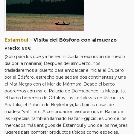
- Los pasajeros que toman el vuelo doméstico por su
cuenta en “OPCIÓN EN AVIÓN”, tendrán que pagar el
coste de los traslados para dicho vuelo.
- Aqui termina la excursión, es decir que los clientes
regresarán por su cuenta, ya que debido al trafico no es
posible llevar a cada uno a su respectivo hotel.
Estambul -
Visita del Bósforo con almuerzo
- El servicio de catering de los vuelos es de venta a bordo,
Precio: 60€
por lo que cada pasajero deberá abonar su propia
(Sólo para los que ya tienen incluida la excursión de medio
consumición.
día por la mañana) Después del almuerzo, nos
trasladaremos al puerto para embarcar e iniciar el Crucero
HORARIOS APROXIMADOS DE LOS VUELOS
por el Bósforo, estrecho que separa dos continentes y une
Salida Madrid
el Mar Negro con el Mar de Mármara. Desde el barco
PC1100 MAD-SAW 14:30-19:35
podremos admirar el Palacio de Dolmabahce, la Mezquita,
PC2213 ADB-SAW 05:50-06:55
el barrio bohemio de Ortakoy, las Fortalezas de Rumelia y
PC1099 SAW-MAD 10:00-13:30
Anatolia, el Palacio de Beylerbeyi, las típicas casas de
madera “yali”, etc. A continuación visitaremos el Bazar de
las Especias, también llamado Bazar Egipcio, es uno de los
Salida Bilbao
mercados más antiguos de Estambul y uno de los mejores
PC1114 BIO-SAW 14:45-19:45
lugares para comprar productos típicos como especias,
PC2213 ADB-SAW 05:50-06:55