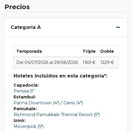
Precios
Categoría A
Temporada
Triple
Doble
Indivi
Del 04/07/2026 al 29/08/2026
1169 €
1229 €
1538 
Hoteles incluidos en esta categoría*:
Capadocia:
Perissia 5*
Estambul:
Parma Downtown (4*)
/
Danis (4*)
Pamukale:
Richmond Pamukkale Thermal Resort (5*)
Izmir:
Mövenpick (5*)