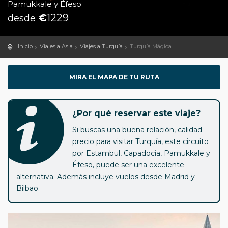
Pamukkale y Éfeso
€
1229
desde
Inicio
Viajes a Asia
Viajes a Turquía
Turquía Mágica
MIRA EL MAPA DE TU RUTA
¿Por qué reservar este viaje?
Si buscas una buena relación, calidad-
precio para visitar Turquía, este circuito
por Estambul, Capadocia, Pamukkale y
Éfeso, puede ser una excelente
alternativa. Además incluye vuelos desde Madrid y
Bilbao.