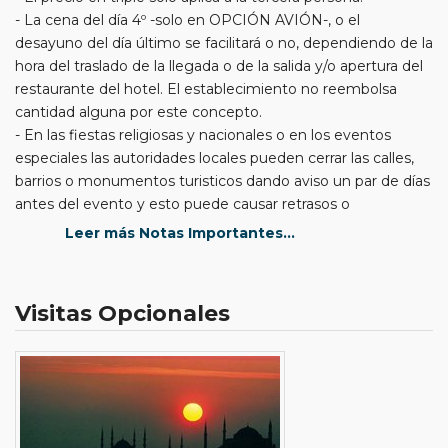
- La cena del día 4º -solo en OPCIÓN AVIÓN-, o el
desayuno del día último se facilitará o no, dependiendo de la
hora del traslado de la llegada o de la salida y/o apertura del
restaurante del hotel. El establecimiento no reembolsa
cantidad alguna por este concepto.
- En las fiestas religiosas y nacionales o en los eventos
especiales las autoridades locales pueden cerrar las calles,
barrios o monumentos turisticos dando aviso un par de días
antes del evento y esto puede causar retrasos o
cancelación de las visitas de algun monumento o museo.
Leer más Notas Importantes...
Por este motivo no se reembolsa cantidad alguna por las
visitas perdidas.
- El vuelo doméstico en “OPCIÓN EN AVIÓN”, permite 15
Visitas Opcionales
kg de equipaje en bodega y 8 kg de mano por persona; el
exceso de equipaje será por cuenta del pasajero. que lo
podrá pagar al momento de hacer la reserva o en
mostrador a la hora del check in.
- Al ser un programa regular la distribución de autocares y
asignación de guias puede variar cada dia.