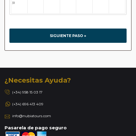
31
32
33
34
35
36
37
SIGUIENTE PASO »
¿Necesitas Ayuda?
(+34) 958 15 03 17
(+34) 696 413 409
info@nubiatours.com
Pasarela de pago seguro