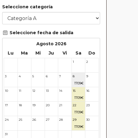
Seleccione categoría
Seleccione fecha de salida
Agosto 2026
Lu
Ma
Mi
Ju
Vi
Sa
Do
1
2
27
28
29
30
31
3
4
5
6
7
8
9
1709€
10
11
12
13
14
15
16
1709€
17
18
19
20
21
22
23
1709€
24
25
26
27
28
29
30
1709€
31
32
33
34
35
36
37