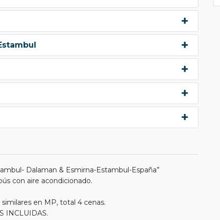
 Estambul
Estambul- Dalaman & Esmirna-Estambul-España”
obús con aire acondicionado.
 similares en MP, total 4 cenas.
DAS INCLUIDAS.