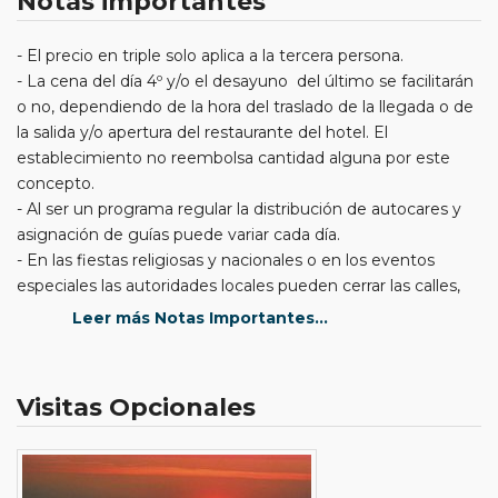
Notas importantes
- El precio en triple solo aplica a la tercera persona.
- La cena del día 4º y/o el desayuno del último se facilitarán
o no, dependiendo de la hora del traslado de la llegada o de
la salida y/o apertura del restaurante del hotel. El
establecimiento no reembolsa cantidad alguna por este
concepto.
- Al ser un programa regular la distribución de autocares y
asignación de guías puede variar cada día.
- En las fiestas religiosas y nacionales o en los eventos
especiales las autoridades locales pueden cerrar las calles,
barrios o monumentos turisticos dando aviso un par de días
Leer más Notas Importantes...
antes del evento y esto puede causar retrasos o
cancelación de las visitas de algun monumento o museo.
Por este motivo no se reembolsa cantidad alguna por las
Visitas Opcionales
visitas perdidas.
- Aquí termina la excursión, es decir que los clientes
regresarán por su cuenta, ya que debido al tráfico no es
posible llevar a cada uno a su respectivo hotel.