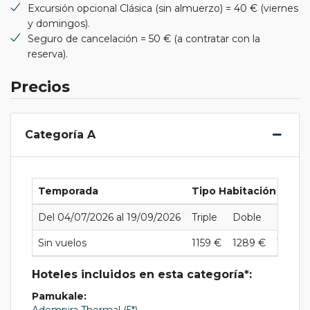
Excursión opcional Clásica (sin almuerzo) = 40 € (viernes
y domingos).
Seguro de cancelación = 50 € (a contratar con la
reserva).
Precios
Categoría A
Temporada
Tipo Habitación
Del 04/07/2026 al 19/09/2026
Triple
Doble
Individ
Sin vuelos
1159 €
1289 €
1798 
Hoteles incluidos en esta categoría*:
Pamukale:
Adempira Thermal (5*)