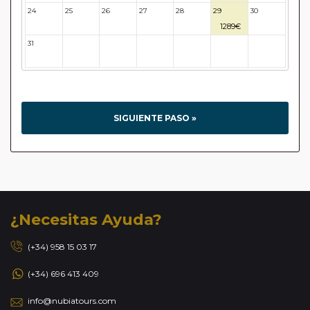
24
25
26
27
28
29
30
1289€
31
32
33
34
35
36
37
SIGUIENTE PASO »
¿Necesitas Ayuda?
(+34) 958 15 03 17
(+34) 696 413 409
info@nubiatours.com