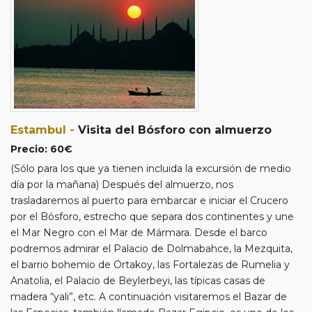
- Los clientes tendran la posibilidad de prolongar su estancia
con noches extras en las playas detalladas arriba. De querer
alojarse en otros hoteles que les interese también podrán
consultarnos las tarifas.
Estambul -
Visita del Bósforo con almuerzo
Precio: 60€
(Sólo para los que ya tienen incluida la excursión de medio
día por la mañana) Después del almuerzo, nos
trasladaremos al puerto para embarcar e iniciar el Crucero
por el Bósforo, estrecho que separa dos continentes y une
el Mar Negro con el Mar de Mármara. Desde el barco
podremos admirar el Palacio de Dolmabahce, la Mezquita,
el barrio bohemio de Ortakoy, las Fortalezas de Rumelia y
Anatolia, el Palacio de Beylerbeyi, las típicas casas de
madera “yali”, etc. A continuación visitaremos el Bazar de