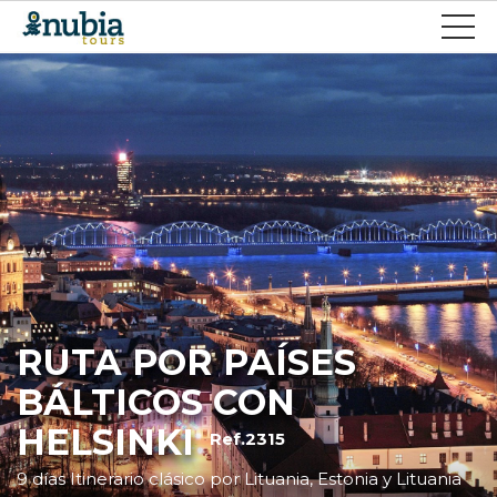
RUTA POR PAÍSES
BÁLTICOS CON
HELSINKI
Ref.2315
9 días Itinerario clásico por Lituania, Estonia y Lituania