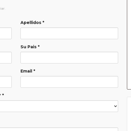
iar.
Apellidos *
Su Pais *
Email *
 *