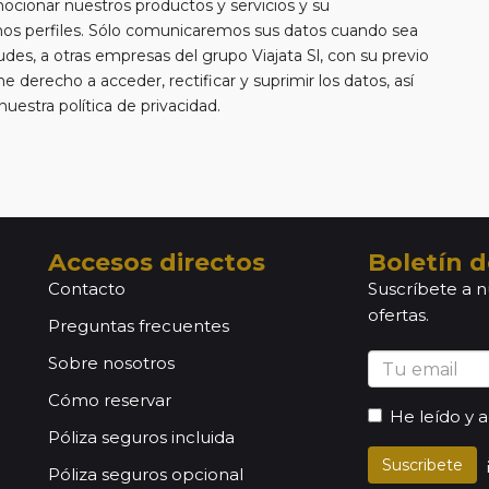
mocionar nuestros productos y servicios y su
chos perfiles. Sólo comunicaremos sus datos cuando sea
tudes, a otras empresas del grupo Viajata Sl, con su previo
e derecho a acceder, rectificar y suprimir los datos, así
estra política de privacidad.
Accesos directos
Boletín d
Contacto
Suscríbete a n
ofertas.
Preguntas frecuentes
Sobre nosotros
Cómo reservar
He leído y 
Póliza seguros incluida
Suscribete
Póliza seguros opcional