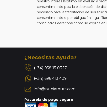
nuestro interés legítimo en evaluar y pro
consentimiento para la elaboración de di
necesario para la tramitación de sus solici
consentimiento o por obligación legal. Tien
como otros derechos como se explica en nu
¿Necesitas Ayuda?
(+34) 958 15 03 17
(+34) 696 413 409
info@nubiatours.com
Pasarela de pago seguro