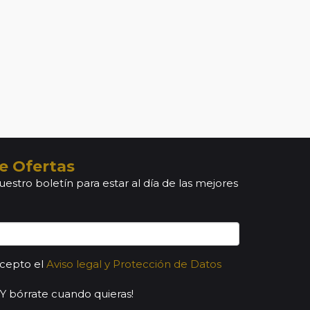
e Ofertas
uestro boletín para estar al día de las mejores
acepto el
Aviso legal y Protección de Datos
¡Y bórrate cuando quieras!