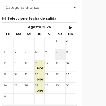
Seleccione fecha de salida
▸
Agosto 2026
Lu
Ma
Mi
Ju
Vi
Sa
Do
1
2
27
28
29
30
31
3
4
5
6
7
8
9
10
11
12
13
14
15
16
903€
17
18
19
20
21
22
23
903€
24
25
26
27
28
29
30
903€
31
32
33
34
35
36
37