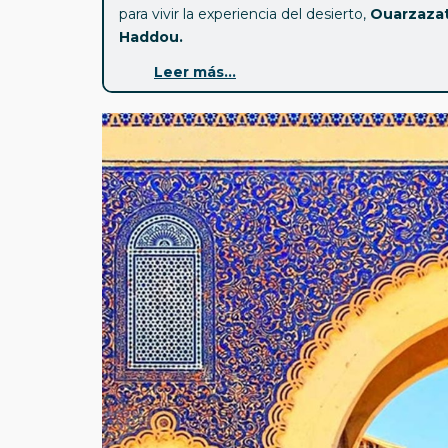
para vivir la experiencia del desierto,
Ouarzaza
Haddou.
Leer más...
Puntos destacados de este programa:
- Casablanca:
Visita panorámica (Opcional visit
- Rabat:
Visita del Palacio Real (desde el exte
Mohamed V y la torre inacabada de Hassan.
- Tánger:
Visita panorámica.
- Chaouen:
Visita panorámica.
- Fez:
Visita de la ciudad con entrada a una me
- Merzouga:
noche en un campamento, con pos
Jaima con baño.
- Ouarzazate:
Visita Kasbah de Taourirt.
- Ait Ben Haddou:
Visita de la Kasbah.
- Marrakech:
Visita Monumental de la ciudad : 
de la Koutobia, Plaza de J’ma el F’na.