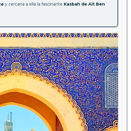
te
y cercana a ella la fascinante
Kasbah de Ait Ben
a interior Mezquita Hassan II)
rior), Kasbah de los Oudaya, Mausoleo de
dersa.
ibilidad de forma opcional de hacer la noche en
Palacio Bahia, Jardines de la Menara, Minarete