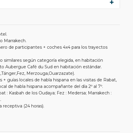
tel.
to Marrakech.
ro de participantes + coches 4x4 para los trayectos
o similares según categoría elegida, en habitación
to Aubergue Café du Sud en habitación estándar.
,Tánger,Fez, Merzouga,Ouarzazate).
 + guías locales de habla hispana en las visitas de Rabat,
ocal de habla hispana acompañante del día 2º al 7º.
Rabat : Kasbah de los Oudaya; Fez : Medersa; Marrakech :
.
 receptiva (24 horas).