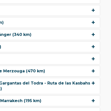
m)
Tánger (340 km)
)
 de Merzouga (470 km)
Gargantas del Todra - Ruta de las Kasbahs -
)
 Marrakech (195 km)