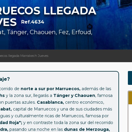
RUECOS LLEGADA
VES
Ref.4634
t, Tánger, Chaouen, Fez, Erfoud,
uecos llegada Marrakech Jueves
aje?
corrido de
norte a sur por Marruecos,
además de las
hs
y la zona sur, llegarás a
Tánger y Chaouen
, famosa
on puertas azules.
Casablanca,
centro económico,
abat,
capital de Marruecos y una de sus ciudades más
guas y culturalmente ricas de Marruecos, famosa por
dad Roja";
y en contraste toda la zona sur del recorrido
dra,
pasando una noche en las
dunas de Merzouga,