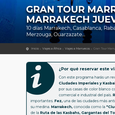
GRAN TOUR MAR
MARRAKECH JUE
10 días Marrakech, Casablanca, Raba
Merzouga, Ouarzazate...
Inicio
Viajes a África
Viajes a Marruecos
Gran Tour Marr
¿Por qué reservar este vi
Con este programa harás un re
Ciudades Imperiales y Kasba
por sus casas de color blanco c
comercial e industrial del país.
R
importantes.
Fez,
una de las ciudades más anti
su medina.
Marrakech,
conocida como la
"Ciu
de la
Ruta de las Kasbahs, Gargantas del To