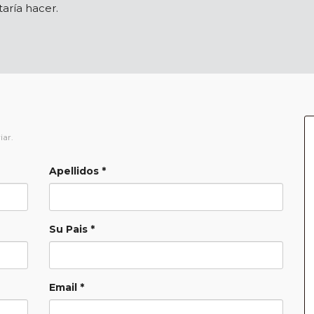
aría hacer.
iar.
Apellidos *
Su Pais *
Email *