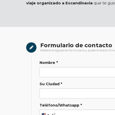
viaje organizado a Escandinavia
que te gust
Formulario de contacto
Rellene el siguiente formulario y pulse el botón Env
Nombre *
Su Ciudad *
Teléfono/Whatsapp *
+1