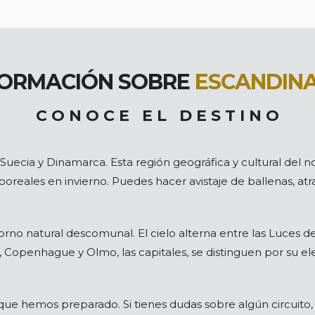
FORMACIÓN SOBRE
ESCANDINA
C O N O C E E L D E S T I N O
uecia y Dinamarca. Esta región geográfica y cultural del 
boreales en invierno. Puedes hacer avistaje de ballenas, atra
rno natural descomunal. El cielo alterna entre las Luces del
openhague y Olmo, las capitales, se distinguen por su eleg
 que hemos preparado. Si tienes dudas sobre algún circuito