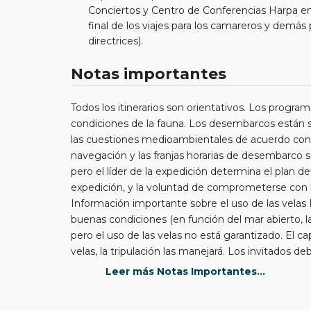
Conciertos y Centro de Conferencias Harpa en A
final de los viajes para los camareros y demás
directrices).
Notas importantes
Todos los itinerarios son orientativos. Los program
condiciones de la fauna. Los desembarcos están suj
las cuestiones medioambientales de acuerdo con 
navegación y las franjas horarias de desembarco 
pero el líder de la expedición determina el plan def
expedición, y la voluntad de comprometerse con l
Información importante sobre el uso de las velas E
buenas condiciones (en función del mar abierto, la
pero el uso de las velas no está garantizado. El capi
velas, la tripulación las manejará. Los invitados d
velocidad media de crucero del s/v Rembrandt van
Leer más Notas Importantes...