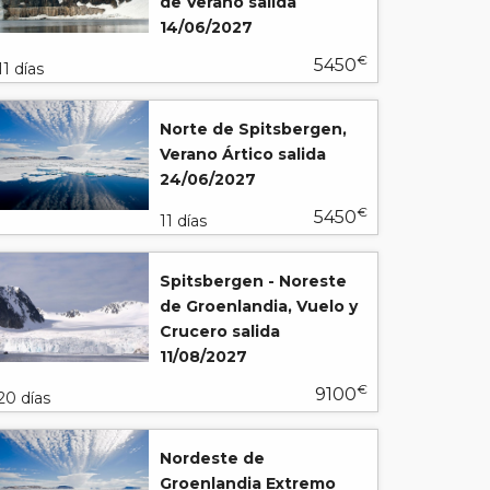
de Verano salida
14/06/2027
€
5450
11 días
Norte de Spitsbergen,
Verano Ártico salida
24/06/2027
€
5450
11 días
Spitsbergen - Noreste
de Groenlandia, Vuelo y
Crucero salida
11/08/2027
€
9100
20 días
Nordeste de
Groenlandia Extremo