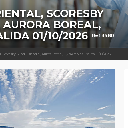
IENTAL, SCORESBY
 , AURORA BOREAL,
ALIDA 01/10/2026
Ref.3480
, Scoresby Sund - Islandia , Aurora Boreal, Fly &Amp; Sail salida 01/10/2026