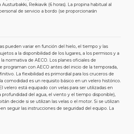
usturbakki, Reikiavik (6 horas). La propina habitual al
 personal de servicio a bordo (se proporcionarán
as pueden variar en función del hielo, el tiempo y las
etos a la disponibilidad de los lugares, a los permisos y a
la normativa de AECO. Los planes oficiales de
se programan con AECO antes del inicio de la temporada,
initivo. La flexibilidad es primordial para los cruceros de
a comodidad es un requisito básico en un velero histórico.
l velero está equipado con velas para ser utilizadas en
 profundidad del agua, el viento y el tiempo disponible),
tán decide si se utilizan las velas o el motor. Si se utilizan
eben seguir las instrucciones de seguridad del equipo. La
 Rijn es de 6,5 nudos.