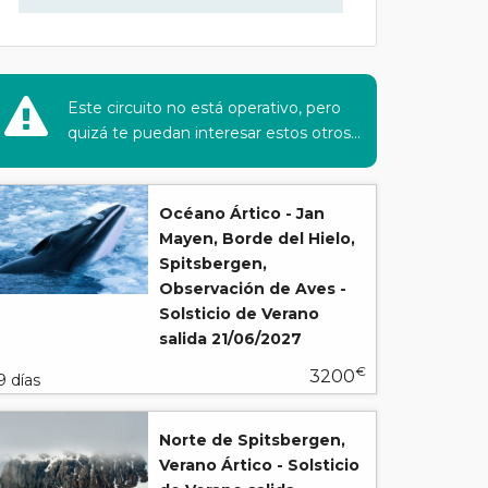
Este circuito no está operativo, pero
quizá te puedan interesar estos otros...
Océano Ártico - Jan
Mayen, Borde del Hielo,
Spitsbergen,
Observación de Aves -
Solsticio de Verano
salida 21/06/2027
€
3200
9 días
Norte de Spitsbergen,
Verano Ártico - Solsticio