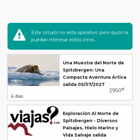
Este circuito no está operativo, pero quizá te
puedan interesar estos otros...
Una Muestra del Norte de
Spitsbergen: Una
Compacta Aventura Ártica
salida 05/07/2027
€
2950
6 días
Exploración Al Norte de
Spitsbergen - Diversos
Paisajes, Hielo Marino y
Vida Salvaje salida