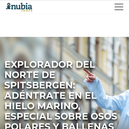
EXPLORADOR DEL
NORTE DE
SPITSBERGEN:
ADÉNTRATE EN EL
HIELO MARINO,
ESPECIAL SOBRE OSOS
POLARES Y BALLENAS