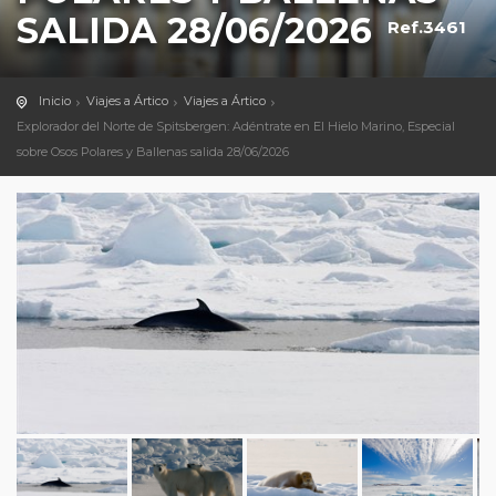
SALIDA 28/06/2026
Ref.3461
Inicio
Viajes a Ártico
Viajes a Ártico
Explorador del Norte de Spitsbergen: Adéntrate en El Hielo Marino, Especial
sobre Osos Polares y Ballenas salida 28/06/2026