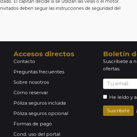
zado. El capitán decide si se utilizan las velas o el motor.
os invitados deben seguir las instrucciones de seguridad del
mbrandt van Rijn es de 6,5 nudos.
Accesos directos
Boletín d
Contacto
Suscríbete a n
ofertas.
Preguntas frecuentes
Sobre nosotros
Cómo reservar
He leído y 
Póliza seguros incluida
Suscribete
Póliza seguros opcional
Formas de pago
Cond. uso del portal