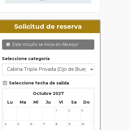
Solicitud de reserva
Este circuito se inicia en
Akureyri
Seleccione categoría
Seleccione fecha de salida
Octubre 2027
Lu
Ma
Mi
Ju
Vi
Sa
Do
1
2
3
27
28
29
30
4
5
6
7
8
9
10