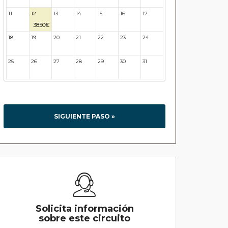
11
12
13
14
15
16
17
3850€
18
19
20
21
22
23
24
25
26
27
28
29
30
31
SIGUIENTE PASO »
Solicita información
sobre este circuito