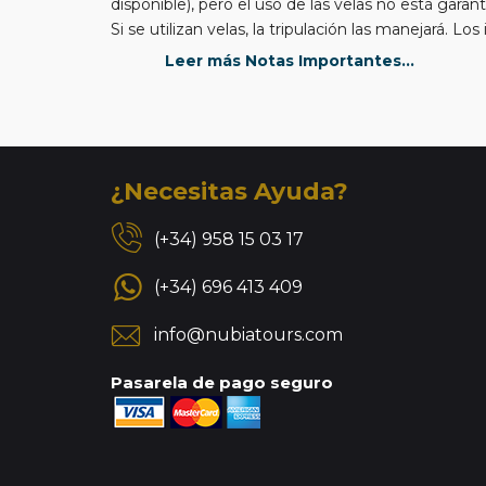
disponible), pero el uso de las velas no está garanti
Si se utilizan velas, la tripulación las manejará. L
equipo. La velocidad media de crucero del s/v Re
Leer más Notas Importantes...
¿Necesitas Ayuda?
(+34) 958 15 03 17
(+34) 696 413 409
info@nubiatours.com
Pasarela de pago seguro