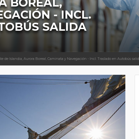
A BOREAL,
GACIÓN - INCL.
TOBÚS SALIDA
te de Islandia, Aurora Boreal, Caminata y Navegación - Incl. Traslado en Autobús salid