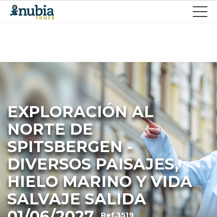
EXPLORACIÓN AL
NORTE DE
SPITSBERGEN -
DIVERSOS PAISAJES,
HIELO MARINO Y VIDA
SALVAJE SALIDA
01/06/2027
Ref.3519