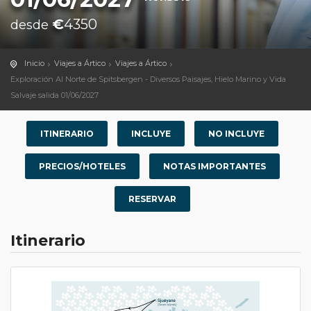
€
4350
desde
Inicio
Viajes a Ártico
Viajes a Ártico
Exploración Al Norte de Spitsbergen - Diversos Paisajes, Hielo Marino y Vida
Salvaje salida 01/06/2027
ITINERARIO
INCLUYE
NO INCLUYE
PRECIOS/HOTELES
NOTAS IMPORTANTES
RESERVAR
Itinerario