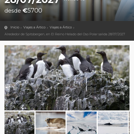
€
5700
desde
Inicio
Viajes a Ártico
Viajes a Ártico
Alrededor de Spitsbergen, en El Reino Helado del Oso Polar salida 28/07/2027