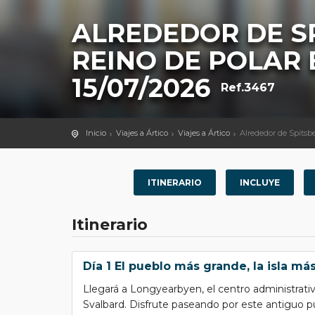
ALREDEDOR DE SP
REINO DE POLAR 
15/07/2026
Ref.3467
Inicio
Viajes a Ártico
Viajes a Ártico
Alrededor de Spitsbe
ITINERARIO
INCLUYE
Itinerario
Día 1 El pueblo más grande, la isla má
Llegará a Longyearbyen, el centro administrativ
Svalbard. Disfrute paseando por este antiguo pu