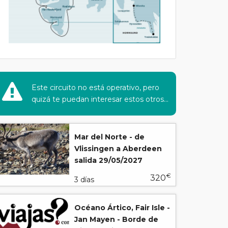
Este circuito no está operativo, pero
quizá te puedan interesar estos otros...
Mar del Norte - de
Vlissingen a Aberdeen
salida 29/05/2027
€
320
3 días
Océano Ártico, Fair Isle -
Jan Mayen - Borde de