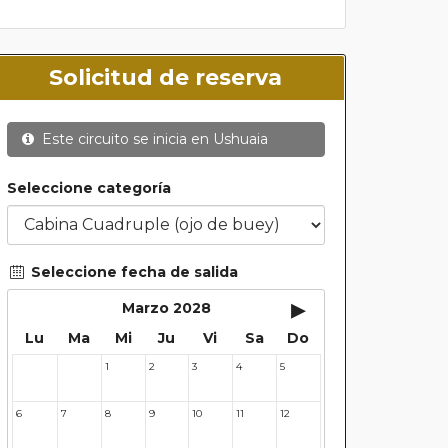
Solicitud de reserva
Este circuito se inicia en
Ushuaia
Seleccione categoría
Seleccione fecha de salida
▸
Marzo 2028
Lu
Ma
Mi
Ju
Vi
Sa
Do
1
2
3
4
5
28
29
6
7
8
9
10
11
12