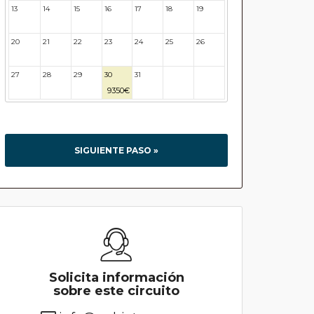
13
14
15
16
17
18
19
20
21
22
23
24
25
26
27
28
29
30
31
32
33
9350€
SIGUIENTE PASO »
Solicita información
sobre este circuito