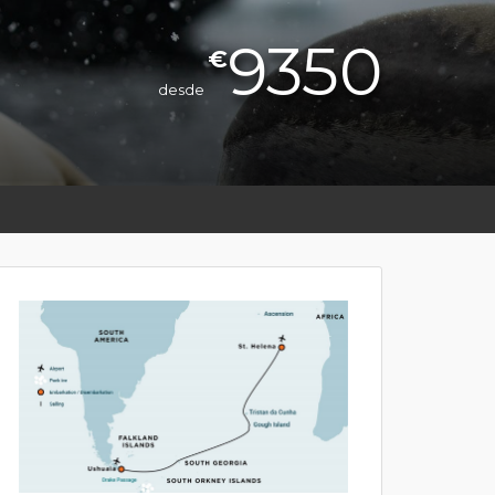
9350
€
desde