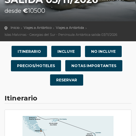
€
10500
desde
Inicio
Viajes a Antártico
Viajes a Antártida
Islas Malvinas - Georgias del Sur - Península Antártica salida 03/11/2026
ITINERARIO
INCLUYE
NO INCLUYE
PRECIOS/HOTELES
NOTAS IMPORTANTES
RESERVAR
Itinerario