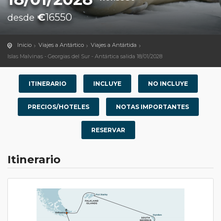
€
16550
desde
Inicio
Viajes a Antártico
Viajes a Antártida
Islas Malvinas - Georgias del Sur - Antártica salida 18/01/2028
ITINERARIO
INCLUYE
NO INCLUYE
PRECIOS/HOTELES
NOTAS IMPORTANTES
RESERVAR
Itinerario