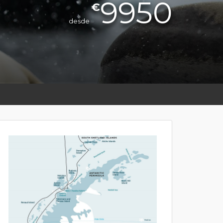
9950
€
desde