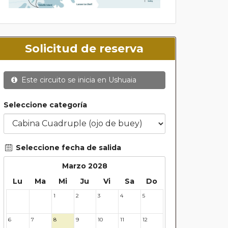
Solicitud de reserva
Este circuito se inicia en
Ushuaia
Seleccione categoría
Seleccione fecha de salida
Marzo 2028
Lu
Ma
Mi
Ju
Vi
Sa
Do
1
2
3
4
5
28
29
6
7
8
9
10
11
12