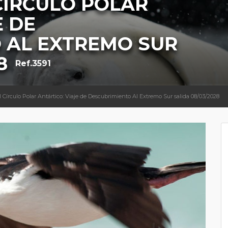
CÍRCULO POLAR
E DE
 AL EXTREMO SUR
8
Ref.3591
l Círculo Polar Antártico: Viaje de Descubrimiento Al Extremo Sur salida 08/03/2028