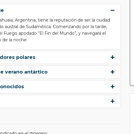
je
uaia, Argentina, tiene la reputación de ser la ciudad
más austral de Sudamérica. Comenzando por la tarde,
l Fuego apodado “El Fin del Mundo”, y navegará el
 de la noche.
adores polares
de verano antártico
conocidos
dicado en el itinerario.