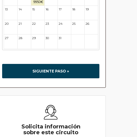
9950€
13
14
15
16
17
18
19
20
21
22
23
24
25
26
27
28
29
30
31
32
33
SIGUIENTE PASO »
Solicita información
sobre este circuito