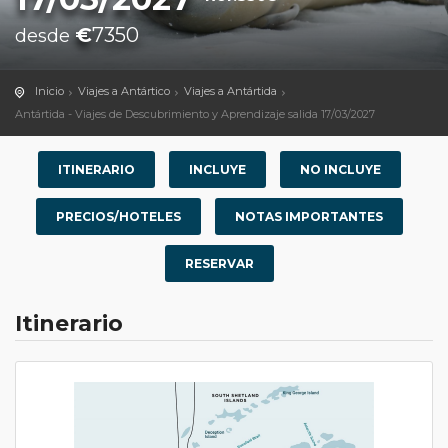
€
7350
desde
Inicio
Viajes a Antártico
Viajes a Antártida
Antártida - Viajes de Descubrimiento y Aprendizaje salida 17/03/2027
ITINERARIO
INCLUYE
NO INCLUYE
PRECIOS/HOTELES
NOTAS IMPORTANTES
RESERVAR
Itinerario