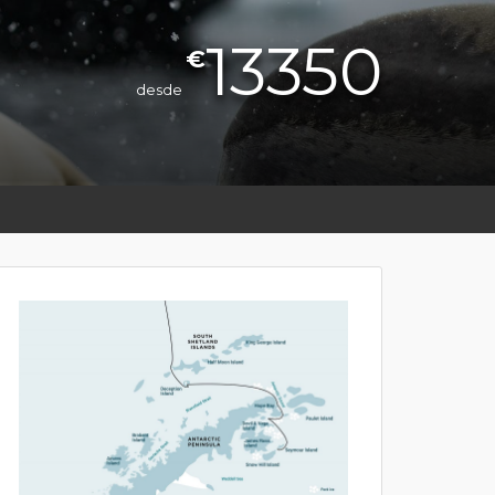
13350
€
desde