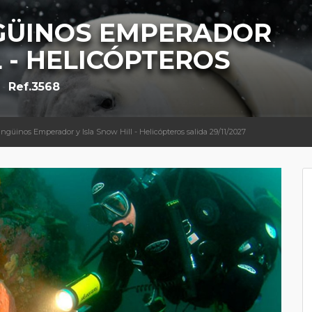
NGÜINOS EMPERADOR
L - HELICÓPTEROS
Ref.3568
ingüinos Emperador y Isla Snow Hill - Helicópteros salida 29/11/2027