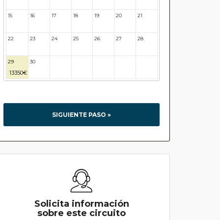
15
16
17
18
19
20
21
22
23
24
25
26
27
28
29
30
31
32
33
34
35
13350€
SIGUIENTE PASO »
Solicita información
sobre este circuito