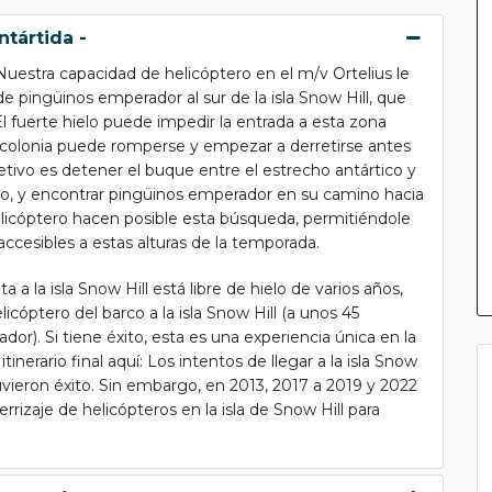
ntártida -
 Nuestra capacidad de helicóptero en el m/v Ortelius le
de pingüinos emperador al sur de la isla Snow Hill, que
l fuerte hielo puede impedir la entrada a esta zona
ia colonia puede romperse y empezar a derretirse antes
etivo es detener el buque entre el estrecho antártico y
ielo, y encontrar pingüinos emperador en su camino hacia
licóptero hacen posible esta búsqueda, permitiéndole
accesibles a estas alturas de la temporada.
ta a la isla Snow Hill está libre de hielo de varios años,
licóptero del barco a la isla Snow Hill (a unos 45
or). Si tiene éxito, esta es una experiencia única en la
tinerario final aquí: Los intentos de llegar a la isla Snow
tuvieron éxito. Sin embargo, en 2013, 2017 a 2019 y 2022
errizaje de helicópteros en la isla de Snow Hill para