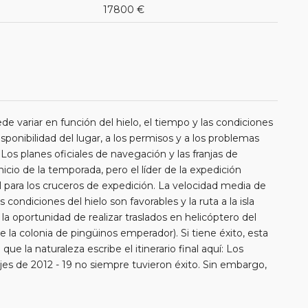
17800 €
ede variar en función del hielo, el tiempo y las condiciones
sponibilidad del lugar, a los permisos y a los problemas
s planes oficiales de navegación y las franjas de
io de la temporada, pero el líder de la expedición
ial para los cruceros de expedición. La velocidad media de
condiciones del hielo son favorables y la ruta a la isla
á la oportunidad de realizar traslados en helicóptero del
de la colonia de pingüinos emperador). Si tiene éxito, esta
ue la naturaleza escribe el itinerario final aquí: Los
viajes de 2012 - 19 no siempre tuvieron éxito. Sin embargo,
fueron favorables para el aterrizaje de helicópteros en la
nos emperador.