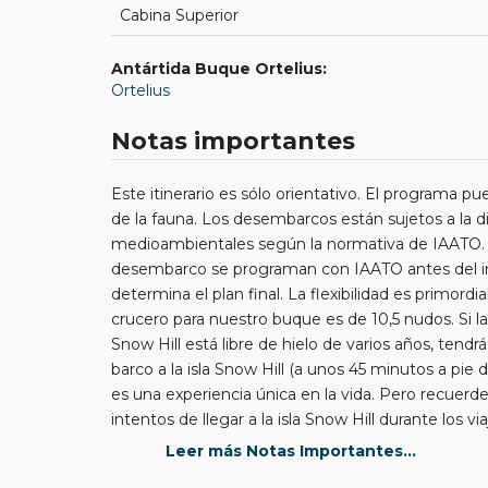
Cabina Superior
Antártida Buque Ortelius:
Ortelius
Notas importantes
Este itinerario es sólo orientativo. El programa pu
de la fauna. Los desembarcos están sujetos a la di
medioambientales según la normativa de IAATO. Lo
desembarco se programan con IAATO antes del inic
determina el plan final. La flexibilidad es primord
crucero para nuestro buque es de 10,5 nudos. Si las 
Snow Hill está libre de hielo de varios años, tendr
barco a la isla Snow Hill (a unos 45 minutos a pie 
es una experiencia única en la vida. Pero recuerde q
intentos de llegar a la isla Snow Hill durante los 
en 2013, 2017 a 2019, 2022 a 2024, las condiciones 
Leer más Notas Importantes...
isla de Snow Hill para visitar la colonia de pingüi