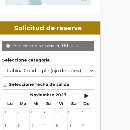
Solicitud de reserva
Este circuito se inicia en
Ushuaia
Seleccione categoría
Seleccione fecha de salida
▸
Noviembre 2027
Lu
Ma
Mi
Ju
Vi
Sa
Do
1
2
3
4
5
6
7
8
9
10
11
12
13
14