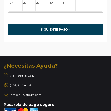
27
28
29
30
31
32
33
SIGUIENTE PASO »
¿Necesitas Ayuda?
(+34) 958 15 03 17
(+34) 696 413 409
info@nubiatours.com
Pasarela de pago seguro