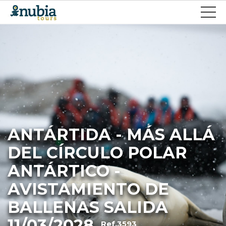
ANTÁRTIDA - MÁS ALLÁ
DEL CÍRCULO POLAR
ANTÁRTICO -
AVISTAMIENTO DE
BALLENAS SALIDA
11/03/2028
Ref.3593