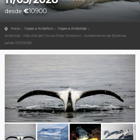
€
10900
desde
Inicio
Viajes a Antártico
Viajes a Antártida
Antártida - Más Allá del Círculo Polar Antártico - Avistamiento de Ballenas
salida 11/03/2028