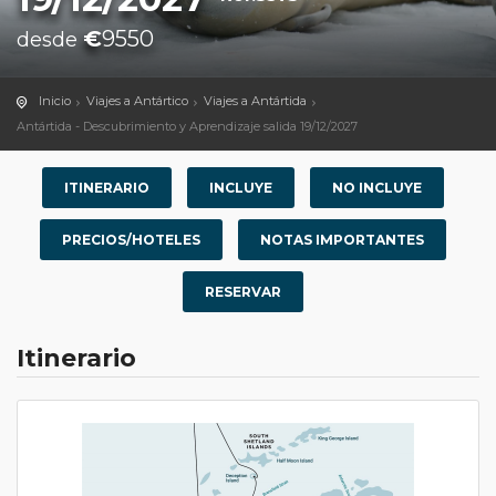
€
9550
desde
Inicio
Viajes a Antártico
Viajes a Antártida
Antártida - Descubrimiento y Aprendizaje salida 19/12/2027
ITINERARIO
INCLUYE
NO INCLUYE
PRECIOS/HOTELES
NOTAS IMPORTANTES
RESERVAR
Itinerario